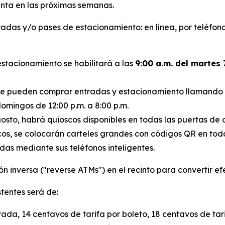
nta en las próximas semanas.
radas y/o pases de estacionamiento: en línea, por teléfon
stacionamiento se habilitará a las
9:00 a.m. del martes 7
n se pueden comprar entradas y estacionamiento llamando a
domingos de 12:00 p.m. a 8:00 p.m.
agosto, habrá quioscos disponibles en todas las puertas d
cos, se colocarán carteles grandes con códigos QR en toda
das mediante sus teléfonos inteligentes.
inversa ("reverse ATMs") en el recinto para convertir efec
stentes será de:
rada, 14 centavos de tarifa por boleto, 18 centavos de ta