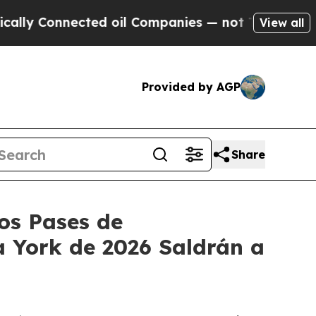
nected oil Companies — not Taxpayers — the Chan
View all
Provided by AGP
Share
os Pases de
a York de 2026 Saldrán a