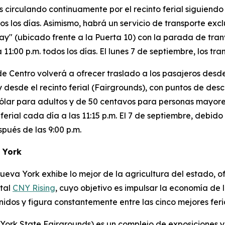
s circulando continuamente por el recinto ferial siguiendo
dos los días. Asimismo, habrá un servicio de transporte e
" (ubicado frente a la Puerta 10) con la parada de tranví
a 11:00 p.m. todos los días. El lunes 7 de septiembre, los t
de Centro volverá a ofrecer traslado a los pasajeros desde
desde el recinto ferial (Fairgrounds), con puntos de desc
 dólar para adultos y de 50 centavos para personas mayore
ferial cada día a las 11:15 p.m. El 7 de septiembre, debido
pués de las 9:00 p.m.
 York
eva York exhibe lo mejor de la agricultura del estado, of
atal
CNY Rising
, cuyo objetivo es impulsar la economía de 
nidos y figura constantemente entre las cinco mejores feria
 York State Fairgrounds) es un complejo de exposiciones 