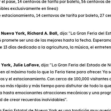
r el pase, 14 centavos de tarifa por boleto, 56 centavos d
ibles exclusivamente en línea)
e estacionamiento, 14 centavos de tarifa por boleto, 27 c
 Nueva York, Richard A. Ball,
dijo: "La Gran Feria del E
6 promete ser una de las mejores hasta la fecha. Esperam
 13 días dedicada a la agricultura, la música, el entreten
 York, Julie LaFave
, dijo: "La Gran Feria del Estado de 
 al máximo todo lo que la Feria tiene para ofrecer. Ya sea
s y el estacionamiento. Con cerca de 100,000 visitantes di
ceso más rápido y más tiempo para disfrutar de todo lo qu
ia hasta emocionantes atracciones mecánicas y una progr
d de crear recuerdos inolvidables".
La Feria Estatal de Nueva York es una tradición muy querid