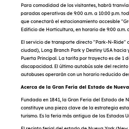
Para comodidad de los visitantes, habrá tranvía
paradas operativas de 9:00 a.m. a 10:00 p.m. to
que conectará el estacionamiento accesible "Gray
Edificio de Horticultura, en horario de 9:00 a.m. 
El servicio de transporte directo "Park-N-Ride" 
ciudad), Long Branch Park y Destiny USA hacia y 
Puerta Principal. La tarifa por trayecto es de 1
discapacidad. El último autobús sale del recinto 
autobuses operarán con un horario reducido des
Acerca de la Gran Feria del Estado de Nueva
Fundada en 1841, la Gran Feria del Estado de Nu
constituye una pieza clave de la estrategia est
turismo. Es la feria más antigua de los Estados U
El recinto ferial del estado de Nueva York (New