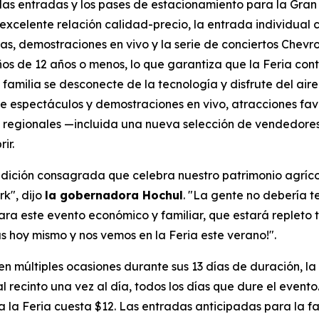
s entradas y los pases de estacionamiento para la Gran 
a excelente relación calidad-precio, la entrada individual
las, demostraciones en vivo y la serie de conciertos Chevr
os de 12 años o menos, lo que garantiza que la Feria con
familia se desconecte de la tecnología y disfrute del aire
 espectáculos y demostraciones en vivo, atracciones fav
regionales —incluida una nueva selección de vendedores 
ir.
adición consagrada que celebra nuestro patrimonio agríc
k", dijo
la gobernadora Hochul
. "La gente no debería t
para este evento económico y familiar, que estará repleto
 hoy mismo y nos vemos en la Feria este verano!".
a en múltiples ocasiones durante sus 13 días de duración, l
recinto una vez al día, todos los días que dure el evento. 
a la Feria cuesta $12. Las entradas anticipadas para la 